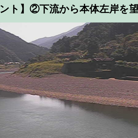
ント】②下流から本体左岸を望む