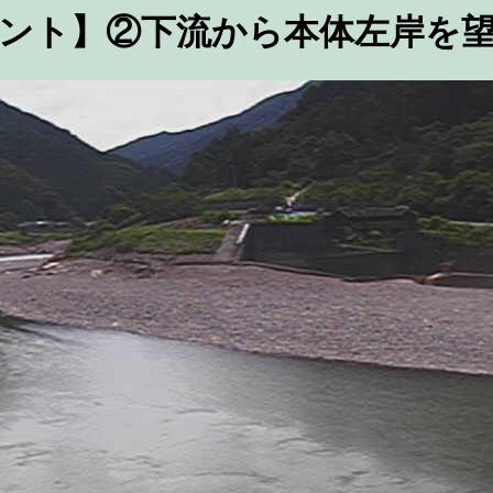
ント】②下流から本体左岸を望む