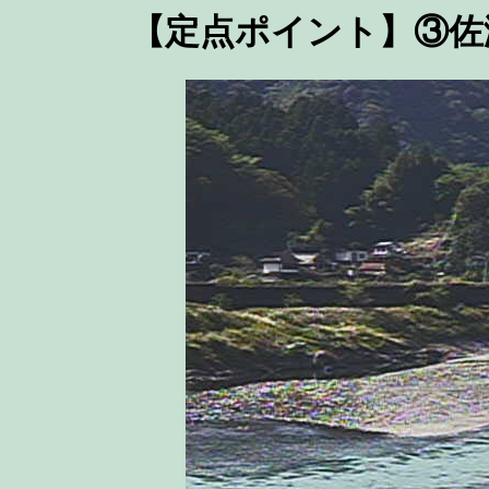
【定点ポイント】③佐瀬