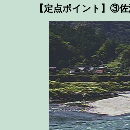
【定点ポイント】③佐瀬