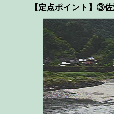
【定点ポイント】③佐瀬