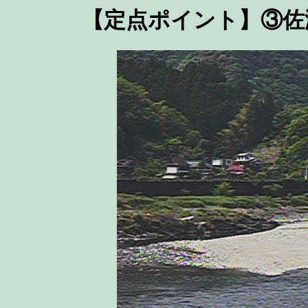
【定点ポイント】③佐瀬