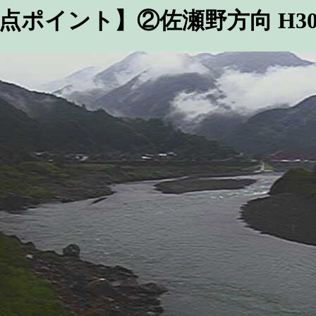
点ポイント】②佐瀬野方向 H3