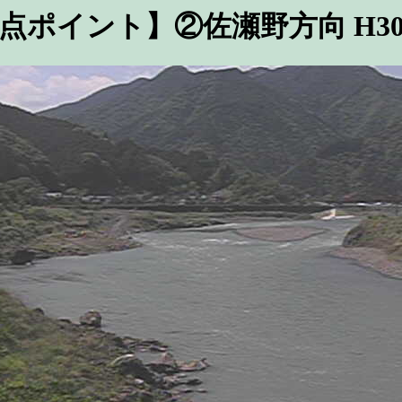
点ポイント】②佐瀬野方向 H3